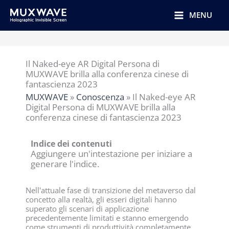
跳
至
MENU
内
容
Il Naked-eye AR Digital Persona di
MUXWAVE brilla alla conferenza cinese di
fantascienza 2023
MUXWAVE
»
Conoscenza
»
Il Naked-eye AR
Digital Persona di MUXWAVE brilla alla
conferenza cinese di fantascienza 2023
Indice dei contenuti
Aggiungere un'intestazione per iniziare a
generare l'indice.
Nell'attuale fase di transizione del metaverso dal
concetto alla realtà, gli esseri digitali hanno
superato gli scenari di applicazione
precedentemente limitati e stanno emergendo
come strumenti di produttività completamente