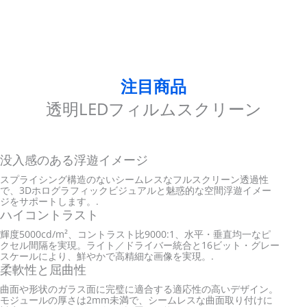
注目商品
透明LEDフィルムスクリーン
没入感のある浮遊イメージ
スプライシング構造のないシームレスなフルスクリーン透過性
で、3Dホログラフィックビジュアルと魅惑的な空間浮遊イメー
ジをサポートします。.
ハイコントラスト
輝度5000cd/m²、コントラスト比9000:1、水平・垂直均一なピ
クセル間隔を実現。ライト／ドライバー統合と16ビット・グレー
スケールにより、鮮やかで高精細な画像を実現。.
柔軟性と屈曲性
曲面や形状のガラス面に完璧に適合する適応性の高いデザイン。
モジュールの厚さは2mm未満で、シームレスな曲面取り付けに