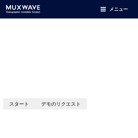
跳
至
メニュー
内
容
LEDフィルムスクリーン
超高透過率｜3D空間浮遊イメージ｜HDディスプレイ品質
私達の導かれたフィルム スクリーンは最
高の透明物が必要である環境に完全で、視
野を妨げることなしで透明な視覚を提供し
ます。それは小売りの表示および最先端の
建築設計にとって理想的です。.
スタート
デモのリクエスト