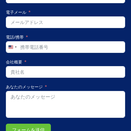
電子メール
電話/携帯
United
States
+1
会社概要
あなたのメッセージ
フォームを送信