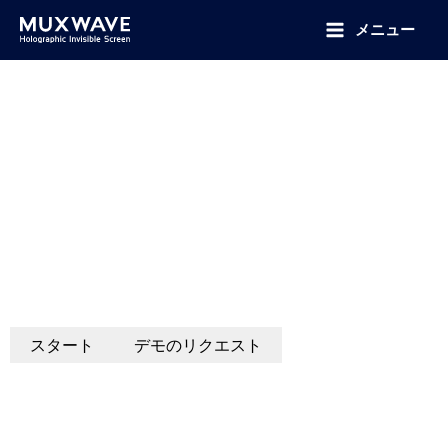
跳
至
メニュー
内
容
LEDポスター
マイクロデザイン｜ホログラフィック風投影｜簡単設置
小売店の店頭の強化、没入型の展示ディス
プレイの作成、企業コミュニケーションの
改善、交通機関の混雑したハブでの一般客
への情報提供など、当社のLEDポスター・
ディスプレイは比類のない鮮明さとインパ
クトを提供します。.
スタート
デモのリクエスト