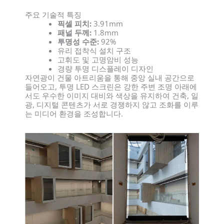
주요 기술적 특징
픽셀 피치:
3.91mm
패널 두께:
1.8mm
투명성 수준:
92%
유리 접착식 설치 구조
고휘도 및 고명암비 성능
경량 투명 디스플레이 디자인
자연광이 건물 아트리움을 통해 중앙 실내 공간으로
들어오고, 투명 LED 스크린은 강한 주변 조명 아래에
서도 우수한 이미지 대비와 색상을 유지하여 건축, 일
광, 디지털 콘텐츠가 서로 경쟁하지 않고 조화를 이루
는 미디어 환경을 조성합니다.