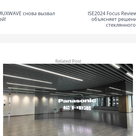
, MUXWAVE снова вызвал
ISE2024 Focus Rev
ей!
объясняет решени
стеклянного
Related Post