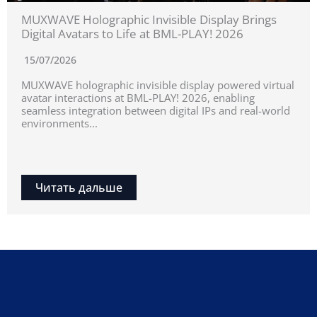
MUXWAVE Holographic Invisible Display Brings
Digital Avatars to Life at BML-PLAY! 2026
15/07/2026
MUXWAVE holographic invisible display powered virtual
avatar interactions at BML-PLAY! 2026, enabling
seamless integration between digital IPs and real-world
environments...
Читать дальше