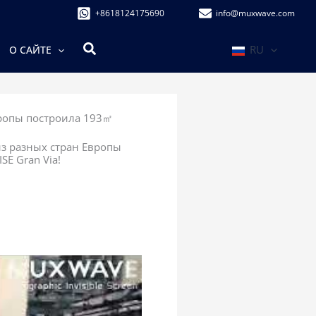
+8618124175690
info@muxwave.com
Поиск
RU
О САЙТЕ
ропы построила 193㎡
з разных стран Европы
E Gran Via!