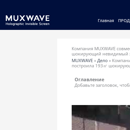
跳
至
内
容
Главная
ПРОД
Компания MUXWAVE совмес
шокирующий невидимый экр
MUXWAVE
»
Дело
»
Компани
построила 193㎡ шокирующи
Оглавление
Добавьте заголовок, что