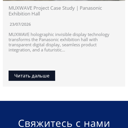
MUXWAVE Project Case Study | Panasonic
Exhibition Hall
23/07/2026
MUXWAVE holographic invisible display technology
transforms the Panasonic exhibition hall with
transparent digital display, seamless product
integration, and a futuristic...
Читать дальше
Свяжитесь с нами