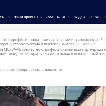
УКТ
Наши проекты
CASE
БЛОГ
ВИДЕО
СЕРВИС
тно с профессиональными партнерами из разных стран Ев
ан у главного входа в выставочный зал ISE Gran Via!
я MUXWAVE совместно с профессиональными партнерами и
й невидимый экран у главного входа в выставочный зал IS
бы начать генерировать оглавление