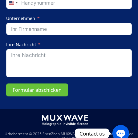
United
States
+1
Unternehmen
Ihre Nachricht
Formular abschicken
Contact us
Urheberrecht © 2025
ShenZhen MUXWAVE Technology Co., Ltd.
| Powered