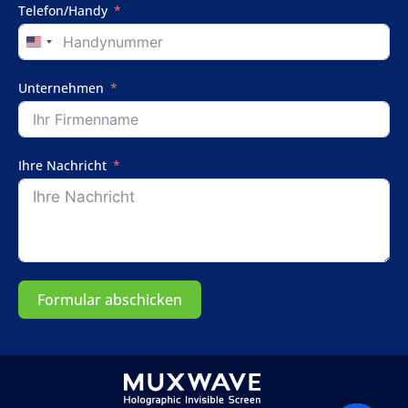
Telefon/Handy
United
States
+1
Unternehmen
Ihre Nachricht
Formular abschicken