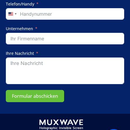
Telefon/Handy
United
States
+1
Unternehmen
Ihre Nachricht
Formular abschicken