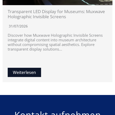
Transparent LED Display for Museums: Muxwave
Holographic Invisible Screens
31/07/2026
Discover how Muxwave Holographic Invisible Screens
integrate digital content into museum architecture
without compromising spatial aesthetics. Explore
transparent display solutions...
Weiterlesen
Kontakt aufnehmen