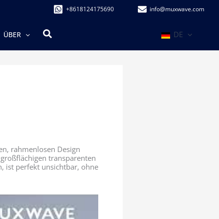
+8618124175690
info@muxwave.com
Suchen
DE
ÜBER
gen, rahmenlosen Design
 großflächigen transparenten
 ist perfekt unsichtbar, ohne