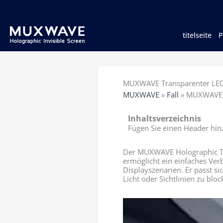
跳
至
内
容
titelseite
MUXWAVE Transparenter LED
MUXWAVE
»
Fall
»
MUXWAVE T
Inhaltsverzeichnis
Fügen Sie einen Header hinz
Der MUXWAVE Holographic Tra
ermöglicht ein einfaches Ver
Displayszenarien. Er passt s
Licht oder Sichtlinien zu blo