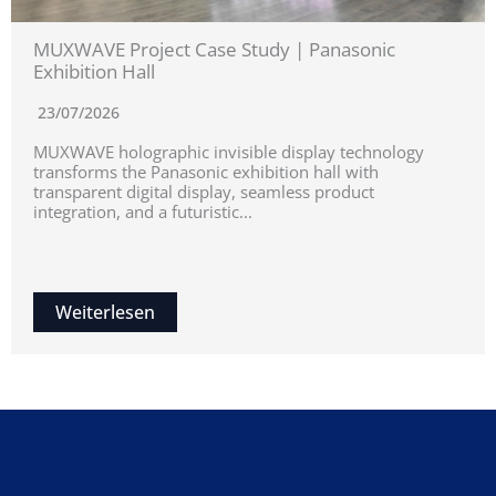
MUXWAVE Project Case Study | Panasonic
Exhibition Hall
23/07/2026
MUXWAVE holographic invisible display technology
transforms the Panasonic exhibition hall with
transparent digital display, seamless product
integration, and a futuristic...
Weiterlesen