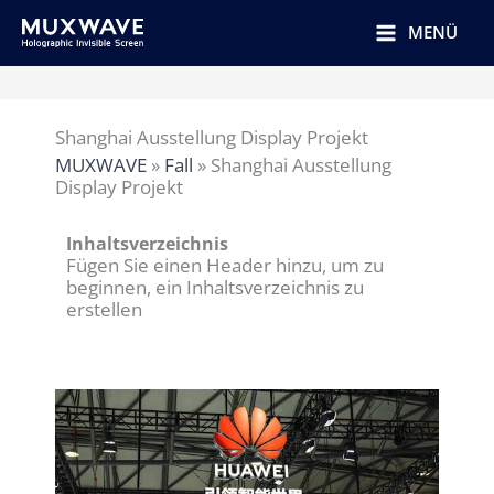
跳
至
MENÜ
内
容
Shanghai Ausstellung Display Projekt
MUXWAVE
»
Fall
»
Shanghai Ausstellung
Display Projekt
Inhaltsverzeichnis
Fügen Sie einen Header hinzu, um zu
beginnen, ein Inhaltsverzeichnis zu
erstellen