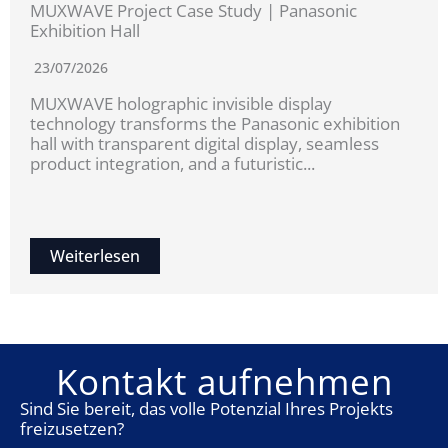
MUXWAVE Project Case Study | Panasonic
Exhibition Hall
23/07/2026
MUXWAVE holographic invisible display
technology transforms the Panasonic exhibition
hall with transparent digital display, seamless
product integration, and a futuristic...
Weiterlesen
Kontakt aufnehmen
Sind Sie bereit, das volle Potenzial Ihres Projekts
freizusetzen?