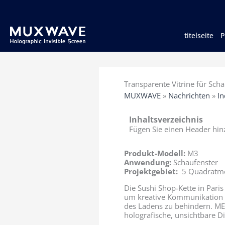
跳
至
内
容
titelseite
Transparente Vitrine für Scha
MUXWAVE
»
Nachrichten
»
In
Inhaltsverzeichnis
Fügen Sie einen Header hinz
Produkt-Modell:
M3
Anwendung:
Schaufenster
Projektgebiet:
5 Quadratm
Die Sushi Shop-Kette in Paris
um kreative Kommunikation z
des Ladens zu behindern. MEM
holografische, unsichtbare 