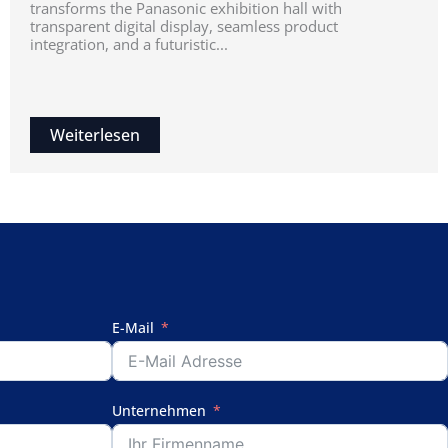
transforms the Panasonic exhibition hall with
transparent digital display, seamless product
integration, and a futuristic...
Weiterlesen
E-Mail
Unternehmen