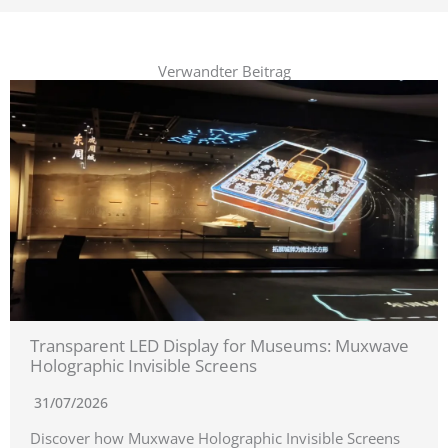
Verwandter Beitrag
Transparent LED Display for Museums: Muxwave
Holographic Invisible Screens
31/07/2026
Discover how Muxwave Holographic Invisible Screens