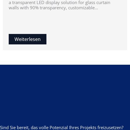
a transparent LED display solution for glass curtain
walls with 90% transparency, customizable...
Weiterlesen
Sind Sie bereit, das volle Potenzial Ihres Projekts freizusetzen?