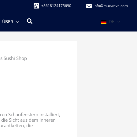
+8618124175690
info@muxwave.com
Suchen
DE
ÜBER
is Sushi Shop
en Schaufenstern installiert,
die Sicht aus dem Inneren
urantketten, die