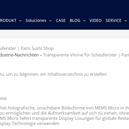
PRODUKT
Soluciones
CASE
BLOG
VIDEO
SERVICE
ufenster | Paris Sushi Shop
dustrie-Nachrichten
»
Transparente Vitrine für Schaufenster | Par
u, um zu beginnen, ein Inhaltsverzeichnis zu erstellen
eter
 hat holografische, unsichtbare Bildschirme von MEMS Micro in ihr
u ermöglichen und die Aufmerksamkeit auf sich zu ziehen, ohne 
S Micro liefert transparente Display-Lösungen für globale Resta
Display-Technologie verwenden.