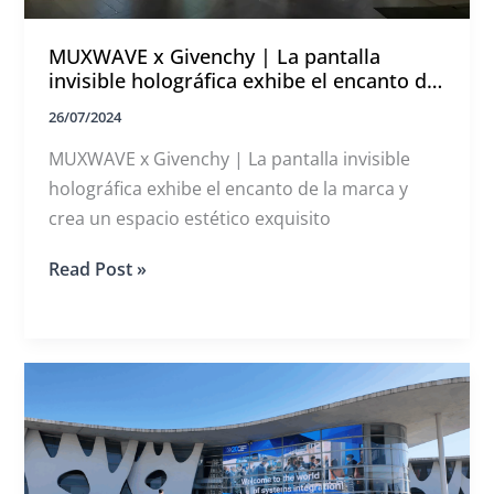
MUXWAVE x Givenchy | La pantalla
invisible holográfica exhibe el encanto de
la marca y crea un espacio estético
26/07/2024
exquisito
MUXWAVE x Givenchy | La pantalla invisible
holográfica exhibe el encanto de la marca y
crea un espacio estético exquisito
MUXWAVE
Read Post »
x
Givenchy
|
La
pantalla
invisible
holográfica
exhibe
el
encanto