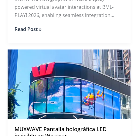
powered virtual avatar interactions at BML-
PLAY! 2026, enabling seamless integration
between digital IPs and real-world
MUXWAVE
Read Post »
environments with naked-eye AR experiences.
Holographic
Invisible
Display
Brings
Digital
Avatars
to
Life
at
BML-
PLAY!
2026
MUXWAVE Pantalla holográfica LED
invisible en Westpac