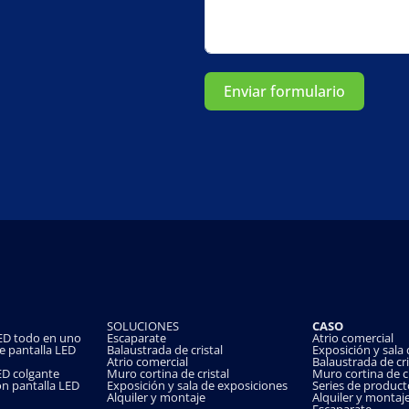
Enviar formulario
SOLUCIONES
CASO
 LED todo en uno
Escaparate
Atrio comercial
de pantalla LED
Balaustrada de cristal
Exposición y sala
Atrio comercial
Balaustrada de cri
LED colgante
Muro cortina de cristal
Muro cortina de cr
on pantalla LED
Exposición y sala de exposiciones
Series de product
Alquiler y montaje
Alquiler y montaj