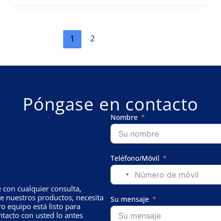
el
frenesí
de
los
1
2
curiosos!
Póngase en contacto
Nombre
Teléfono/Móvil
con cualquier consulta,
e nuestros productos, necesita
Su mensaje
o equipo está listo para
tacto con usted lo antes