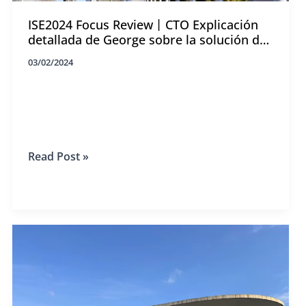
ISE2024 Focus Review丨CTO Explicación
detallada de George sobre la solución de
pantalla invisible de la fachada
03/02/2024
acristalada del pabellón principal.
ISE2024
Read Post »
Focus
Review
丨
CTO
Explicación
detallada
de
George
sobre
la
solución