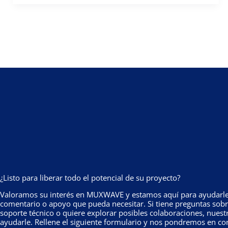
de
varios
países
europeos
para
construir
una
impactante
pantalla
invisible
de
193
㎡
¡en
la
entrada
principal
del
pabellón
¿Listo para liberar todo el potencial de su proyecto?
de
exposiciones
Valoramos su interés en MUXWAVE y estamos aquí para ayudarle 
ISE
comentario o apoyo que pueda necesitar. Si tiene preguntas sobr
soporte técnico o quiere explorar posibles colaboraciones, nuestr
Gran
ayudarle. Rellene el siguiente formulario y nos pondremos en con
Vía!