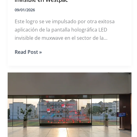
09/01/2026
Este logro se ve impulsado por otra exitosa
aplicación de la pantalla holográfica LED
invisible de muxwave en el sector de la
arquitectura financiera. Este estudio de caso
MUXWAVE
Read Post »
analiza cómo esta tecnología resuelve el reto
Pantalla
de integrar las pantallas tradicionales en las
holográfica
LED
estructuras de los edificios y explora su amplio
invisible
potencial de aplicación.
en
Westpac