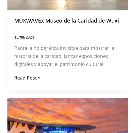
MUXWAVEx Museo de la Caridad de Wuxi
15/08/2024
Pantalla holográfica invisible para mostrar la
historia de la caridad, lanzar exposiciones
digitales y apoyar el patrimonio cultural.
MUXWAVEx
Read Post »
Museo
de
la
Caridad
de
Wuxi