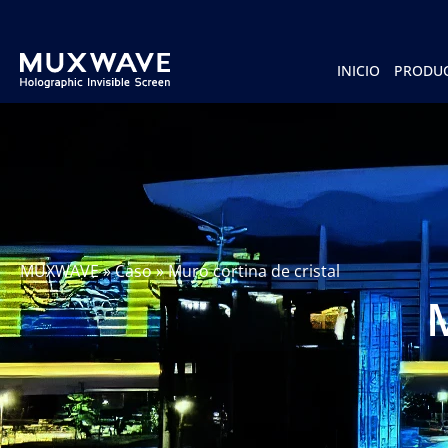
跳
至
内
容
INICIO
PRODU
MUXWAVE
»
Caso
»
Muro cortina de cristal
M