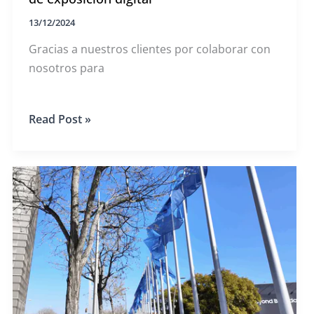
13/12/2024
Gracias a nuestros clientes por colaborar con
nosotros para
MUXWAVE
Read Post »
2024
Colección
de
maletines
de
exposición
digital