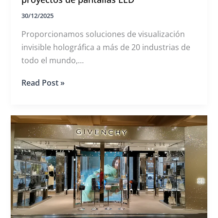
30/12/2025
Proporcionamos soluciones de visualización
invisible holográfica a más de 20 industrias de
todo el mundo,
ha completado con éxito 1.278 proyectos de
MUXWAVE
Read Post »
pantallas LED en diversas aplicaciones, entre
2025
las que se incluyen
Revisión
anual
de
proyectos
de
pantallas
LED