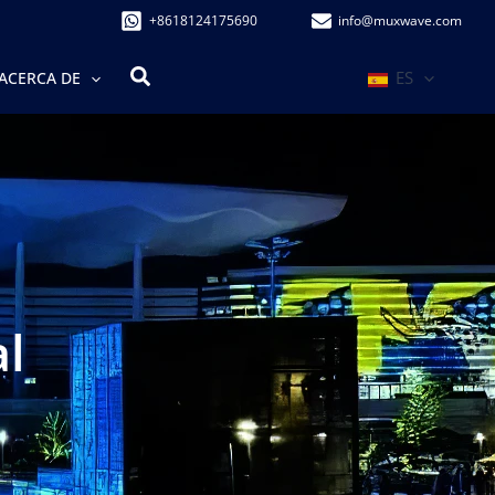
+8618124175690
info@muxwave.com
Buscar
ES
ACERCA DE
al