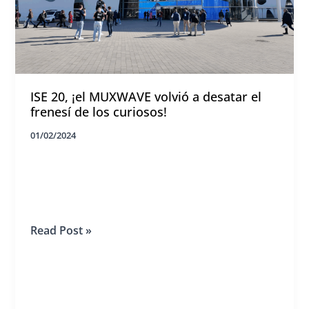
de
la
marca
y
crea
un
espacio
estético
ISE 20, ¡el MUXWAVE volvió a desatar el
exquisito
frenesí de los curiosos!
01/02/2024
ISE
Read Post »
20,
¡el
MUXWAVE
volvió
a
desatar