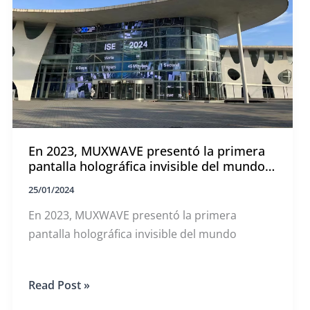
de
pantalla
invisible
de
la
fachada
acristalada
del
pabellón
principal.
En 2023, MUXWAVE presentó la primera
pantalla holográfica invisible del mundo
en ISE. En 2024, con motivo del 20º
25/01/2024
aniversario de ISE, el recinto principal de
Fira de Barcelona utilizará una pantalla
En 2023, MUXWAVE presentó la primera
holográfica invisible MUXWAVE de 193
pantalla holográfica invisible del mundo
metros cuadrados para dar la bienvenida
a los participantes del sector audiovisual
de todo el mundo.
En
Read Post »
2023,