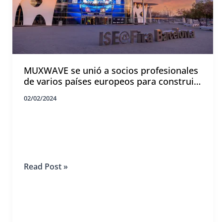
MUXWAVE se unió a socios profesionales
de varios países europeos para construir
una impactante pantalla invisible de 193
02/02/2024
㎡ ¡en la entrada principal del pabellón de
exposiciones ISE Gran Vía!
MUXWAVE
Read Post »
se
unió
a
socios
profesionales