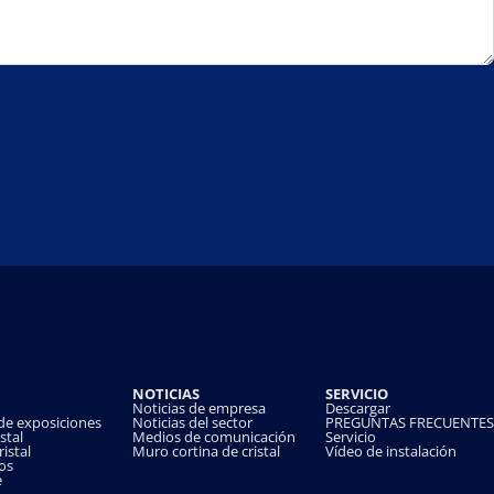
Fira
de
Barcelona
utilizará
una
pantalla
holográfica
invisible
MUXWAVE
de
193
metros
cuadrados
para
dar
la
bienvenida
a
los
NOTICIAS
SERVICIO
participantes
Noticias de empresa
Descargar
 de exposiciones
Noticias del sector
PREGUNTAS FRECUENTES
del
stal
Medios de comunicación
Servicio
sector
istal
Muro cortina de cristal
Vídeo de instalación
os
audiovisual
e
de