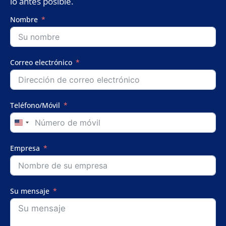
lo antes posible.
Nombre
Correo electrónico
Teléfono/Móvil
United
States
+1
Empresa
Su mensaje