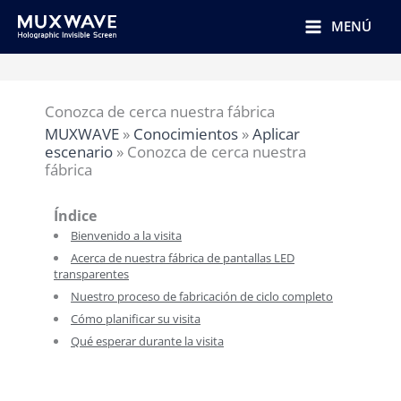
跳
至
MENÚ
内
容
Conozca de cerca nuestra fábrica
MUXWAVE
»
Conocimientos
»
Aplicar
escenario
»
Conozca de cerca nuestra
fábrica
Índice
Bienvenido a la visita
Acerca de nuestra fábrica de pantallas LED
transparentes
Nuestro proceso de fabricación de ciclo completo
Cómo planificar su visita
Qué esperar durante la visita