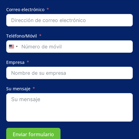
Correo electrónico
Teléfono/Móvil
United
States
+1
Empresa
Su mensaje
Enviar formulario