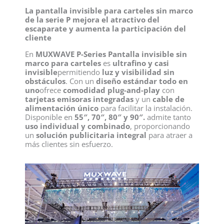
La pantalla invisible para carteles sin marco
de la serie P mejora el atractivo del
escaparate y aumenta la participación del
cliente
En
MUXWAVE P-Series Pantalla invisible sin
marco para carteles
es
ultrafino y casi
invisible
permitiendo
luz y visibilidad sin
obstáculos
. Con un
diseño estándar todo en
uno
ofrece
comodidad plug-and-play
con
tarjetas emisoras integradas
y un
cable de
alimentación único
para facilitar la instalación.
Disponible en
55″, 70″, 80″ y 90″.
admite tanto
uso individual y combinado
, proporcionando
un
solución publicitaria integral
para atraer a
más clientes sin esfuerzo.