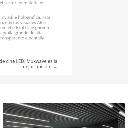
el sector en materia de
visible holográfica. Esta
n, efectos visuales AR a
 en el cristal transparente
antalla grande de alta
 transparente a pantalla
de cine LED, Muxwave es la
mejor opción
→