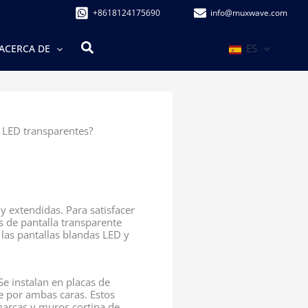
+8618124175690
info@muxwave.com
Buscar
ES
ACERCA DE
s LED transparentes?
y extendidas. Para satisfacer
s de pantalla transparente
 las pantallas blandas LED y
Se instalan en placas de
te por ambas caras. Estos
marcas y muros cortina de