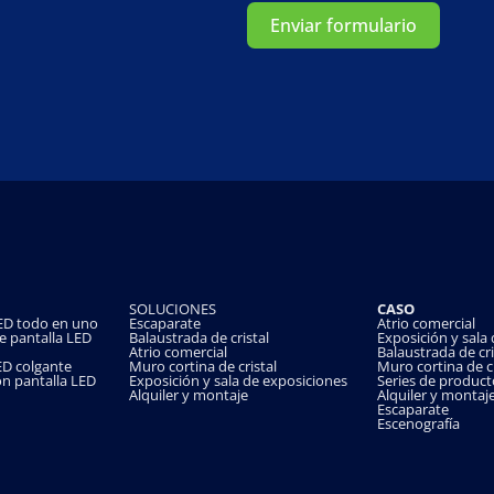
Enviar formulario
SOLUCIONES
CASO
 LED todo en uno
Escaparate
Atrio comercial
de pantalla LED
Balaustrada de cristal
Exposición y sala
Atrio comercial
Balaustrada de cri
LED colgante
Muro cortina de cristal
Muro cortina de cr
on pantalla LED
Exposición y sala de exposiciones
Series de product
Alquiler y montaje
Alquiler y montaj
Escaparate
Escenografía