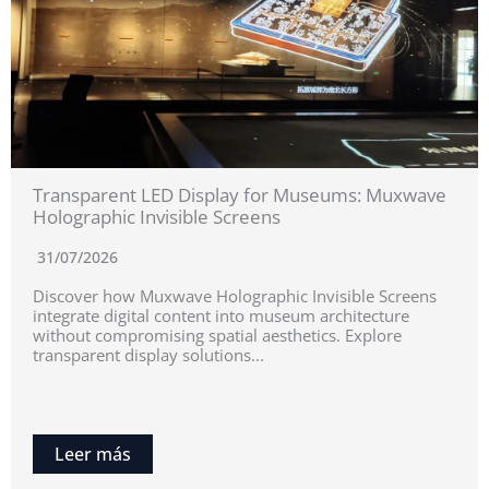
Transparent LED Display for Museums: Muxwave
Holographic Invisible Screens
31/07/2026
Discover how Muxwave Holographic Invisible Screens
integrate digital content into museum architecture
without compromising spatial aesthetics. Explore
transparent display solutions...
Leer más