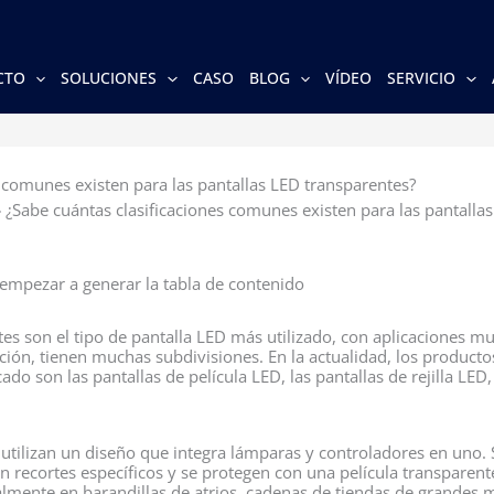
CTO
SOLUCIONES
CASO
BLOG
VÍDEO
SERVICIO
s comunes existen para las pantallas LED transparentes?
»
¿Sabe cuántas clasificaciones comunes existen para las pantalla
mpezar a generar la tabla de contenido
es son el tipo de pantalla LED más utilizado, con aplicaciones mu
ación, tienen muchas subdivisiones. En la actualidad, los producto
 son las pantallas de película LED, las pantallas de rejilla LED,
 utilizan un diseño que integra lámparas y controladores en uno. 
on recortes específicos y se protegen con una película transparen
palmente en barandillas de atrios, cadenas de tiendas de grandes 