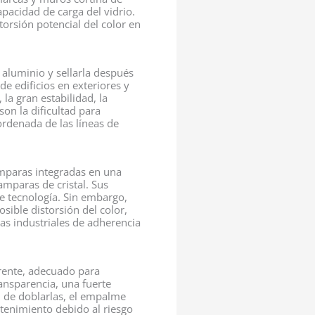
capacidad de carga del vidrio.
torsión potencial del color en
 aluminio y sellarla después
e edificios en exteriores y
la gran estabilidad, la
son la dificultad para
ordenada de las líneas de
lámparas integradas en una
amparas de cristal. Sus
e tecnología. Sin embargo,
sible distorsión del color,
as industriales de adherencia
arente, adecuado para
ransparencia, una fuerte
d de doblarlas, el empalme
antenimiento debido al riesgo