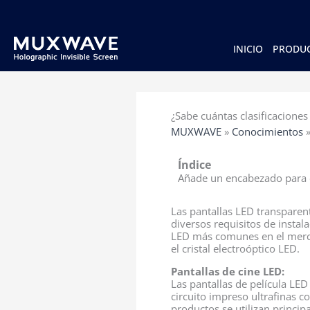
跳
至
内
容
INICIO
PRODU
¿Sabe cuántas clasificacione
MUXWAVE
»
Conocimientos
Índice
Añade un encabezado para e
Las pantallas LED transparent
diversos requisitos de instal
LED más comunes en el mercado
el cristal electroóptico LED.
Pantallas de cine LED:
Las pantallas de película LED
circuito impreso ultrafinas c
productos se utilizan princi