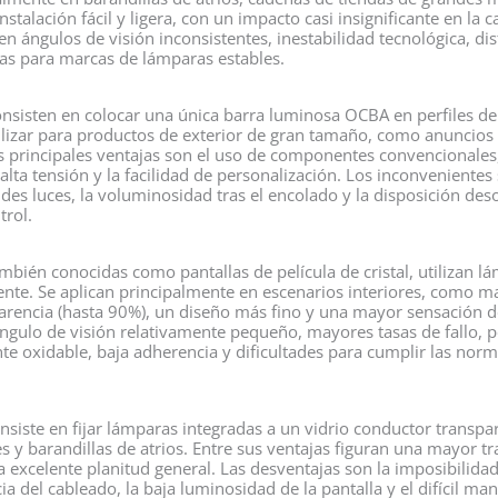
instalación fácil y ligera, con un impacto casi insignificante en la 
en ángulos de visión inconsistentes, inestabilidad tecnológica, dis
adas para marcas de lámparas estables.
consisten en colocar una única barra luminosa OCBA en perfiles de
lizar para productos de exterior de gran tamaño, como anuncios d
 principales ventajas son el uso de componentes convencionales, 
lta tensión y la facilidad de personalización. Los inconvenientes 
ndes luces, la voluminosidad tras el encolado y la disposición des
trol.
mbién conocidas como pantallas de película de cristal, utilizan 
ente. Se aplican principalmente en escenarios interiores, como m
arencia (hasta 90%), un diseño más fino y una mayor sensación d
ngulo de visión relativamente pequeño, mayores tasas de fallo, po
te oxidable, baja adherencia y dificultades para cumplir las norm
onsiste en fijar lámparas integradas a un vidrio conductor transp
s y barandillas de atrios. Entre sus ventajas figuran una mayor t
a excelente planitud general. Las desventajas son la imposibilida
cia del cableado, la baja luminosidad de la pantalla y el difícil m