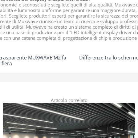
conomici e sconosciuti e scegliete quelli di alta qualità. Muxwave ut
abilità e luminosità uniforme per garantire una maggiore durata, c
ori. Scegliete produttori esperti per garantire la sicurezza del pro
rente di Muxwave riunisce un team di ricerca e sviluppo professio
li di utilità, Muxwave ha creato un sistema completo di diritti di 
sce una base di produzione per il "LED intelligent display driver c
e con una catena completa di progettazione di chip e produzione i
 trasparente MUXWAVE M2 fa
Differenze tra lo schermo
 fiera
Articolo correlato