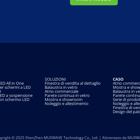
SOLUZIONI
CASO
ED All in One
Finestra di vendita al dettaglio
Atrio commerc
per schermi a LED
Balaustra in vetro
Mostra e sho
D
Atrio commerciale
Balaustra in ve
LED a sospensione
Parete continua in vetro
Parete continu
 con schermo LED
Mostra e showroom
Serie di prodot
Noleggio e allestimento
Noleggio e all
Finestra di ven
Design del pal
yright © 2025
ShenZhen MUXWAVE Technology Co., Ltd.
| Alimentato da
MUXW