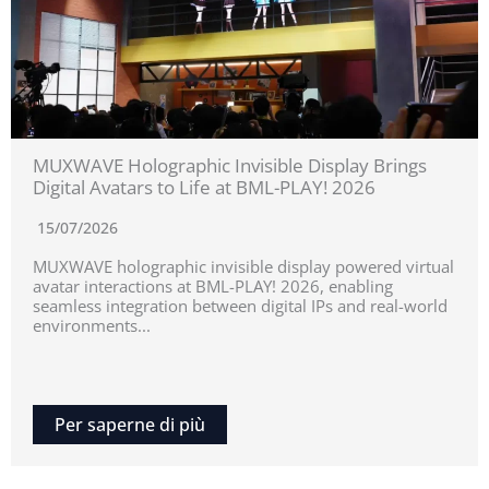
MUXWAVE Holographic Invisible Display Brings
Digital Avatars to Life at BML-PLAY! 2026
15/07/2026
MUXWAVE holographic invisible display powered virtual
avatar interactions at BML-PLAY! 2026, enabling
seamless integration between digital IPs and real-world
environments...
Per saperne di più