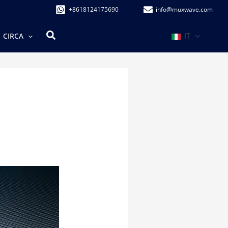
+8618124175690
info@muxwave.com
Cerca
IT
CIRCA