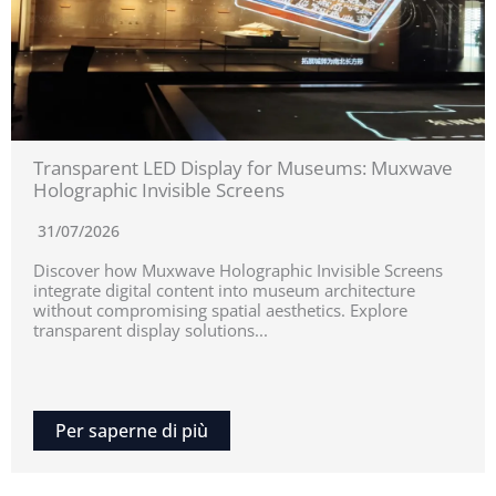
Transparent LED Display for Museums: Muxwave
Holographic Invisible Screens
31/07/2026
Discover how Muxwave Holographic Invisible Screens
integrate digital content into museum architecture
without compromising spatial aesthetics. Explore
transparent display solutions...
Per saperne di più