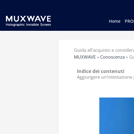
跳
至
内
容
Home
PRO
Guida all'acquisto e consider
MUXWAVE
»
Conoscenza
»
Gu
Indice dei contenuti
Aggiungere un'intestazione p