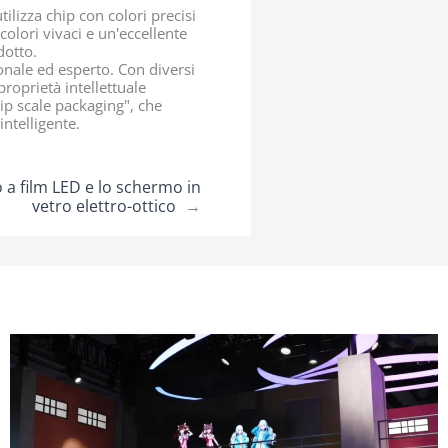
ilizza chip con colori precisi
olori vivaci e un'eccellente
dotto.
nale ed esperto. Con diversi
proprietà intellettuale
hip scale packaging", che
ntelligente.
 a film LED e lo schermo in
vetro elettro-ottico
→