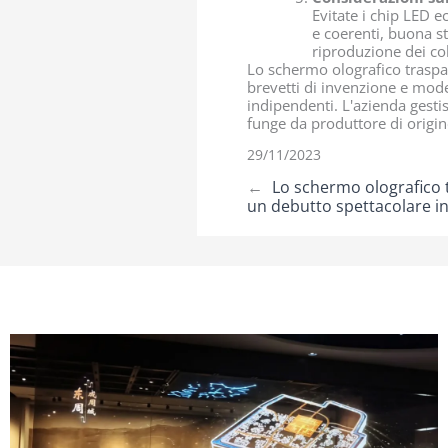
Evitate i chip LED e
e coerenti, buona st
riproduzione dei col
Lo schermo olografico traspa
brevetti di invenzione e model
indipendenti. L'azienda gesti
funge da produttore di origin
29/11/2023
←
Lo schermo olografico
un debutto spettacolare in