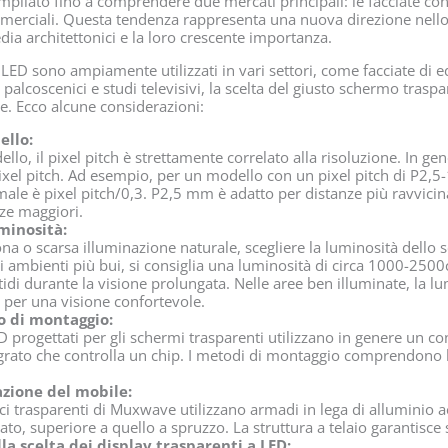
ampliato fino a comprendere due mercati principali: le facciate con
commerciali. Questa tendenza rappresenta una nuova direzione nell
dia architettonici e la loro crescente importanza.
 LED sono ampiamente utilizzati in vari settori, come facciate di ed
o, palcoscenici e studi televisivi, la scelta del giusto schermo tras
. Ecco alcune considerazioni:
ello:
llo, il pixel pitch è strettamente correlato alla risoluzione. In gen
pixel pitch. Ad esempio, per un modello con un pixel pitch di P2,5
imale è pixel pitch/0,3. P2,5 mm è adatto per distanze più ravvic
nze maggiori.
minosità:
na o scarsa illuminazione naturale, scegliere la luminosità dello
i ambienti più bui, si consiglia una luminosità di circa 1000-250
idi durante la visione prolungata. Nelle aree ben illuminate, la l
 per una visione confortevole.
o di montaggio:
D progettati per gli schermi trasparenti utilizzano in genere un c
egrato che controlla un chip. I metodi di montaggio comprendono l
azione del mobile:
ici trasparenti di Muxwave utilizzano armadi in lega di alluminio
ato, superiore a quello a spruzzo. La struttura a telaio garantisce s
la scelta dei display trasparenti a LED: