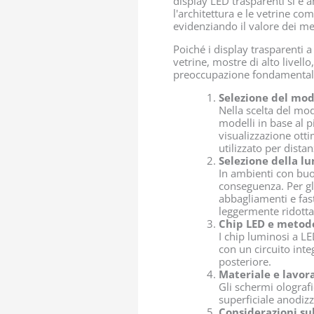
display LED trasparenti si è 
l'architettura e le vetrine 
evidenziando il valore dei me
Poiché i display trasparenti a
vetrine, mostre di alto livell
preoccupazione fondamentale
Selezione del mod
Nella scelta del mode
modelli in base al 
visualizzazione ott
utilizzato per dista
Selezione della lu
In ambienti con buo
conseguenza. Per gl
abbagliamenti e fast
leggermente ridotta
Chip LED e metod
I chip luminosi a LE
con un circuito int
posteriore.
Materiale e lavor
Gli schermi olograf
superficiale anodizz
Considerazioni sul