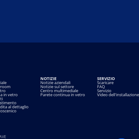
NOTIZIE
SERVIZIO
iale
Notizie aziendali
Scaricare
wroom
Notizie sul settore
FAQ
tro
Centro multimediale
Servizio
a in vetro
Parete continua in vetro
Video dell'installazione
ti
estimento
dita al dettaglio
coscenico
AVE