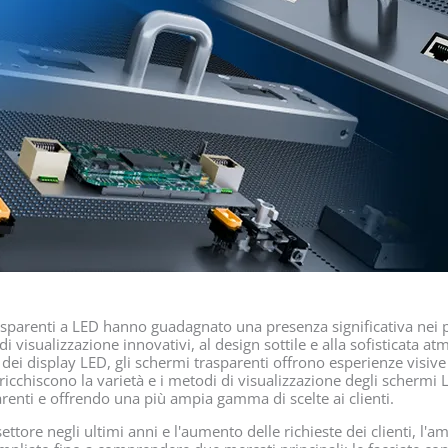
trasparenti a LED hanno guadagnato una presenza significativa nei 
i visualizzazione innovativi, al design sottile e alla sofisticata 
o dei display LED, gli schermi trasparenti offrono esperienze visiv
rricchiscono la varietà e i metodi di visualizzazione degli schermi
enti e offrendo una più ampia gamma di scelte ai clienti.
ettore negli ultimi anni e l'aumento delle richieste dei clienti, l'a