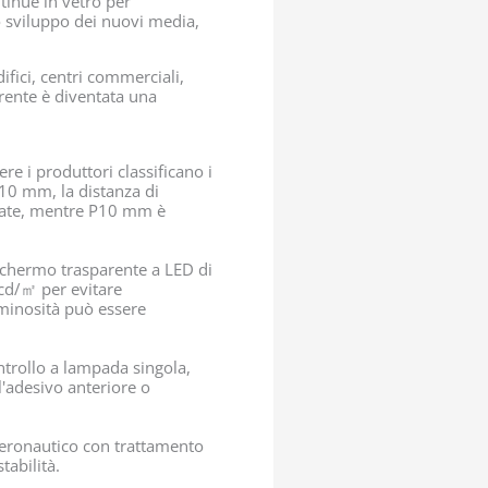
tinue in vetro per
o sviluppo dei nuovi media,
ifici, centri commerciali,
parente è diventata una
ere i produttori classificano i
-10 mm, la distanza di
inate, mentre P10 mm è
 schermo trasparente a LED di
0cd/㎡ per evitare
uminosità può essere
ontrollo a lampada singola,
'adesivo anteriore o
 aeronautico con trattamento
tabilità.