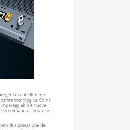
progetti di abbellimento
atmosfera tecnologica. Come
e impareggiabili e nuove
 LED, colmando il vuoto nel
mbito di applicazione dei