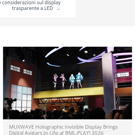
e considerazioni sul display
trasparente a LED
→
MUXWAVE Holographic Invisible Display Brings
Digital Avatars to Life at BML-PLAY! 2026