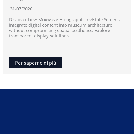
31/07/2026
Discover how Muxwave Holographic Invisible Screens
integrate digital content into museum architecture
without compromising spatial aesthetics. Explore
transparent display solutions...
Per saperne di più