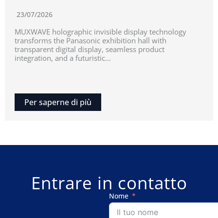
23/07/2026
MUXWAVE holographic invisible display technology
transforms the Panasonic exhibition hall with
transparent digital display, seamless product
integration, and a futuristic...
Per saperne di più
Entrare in contatto
Nome