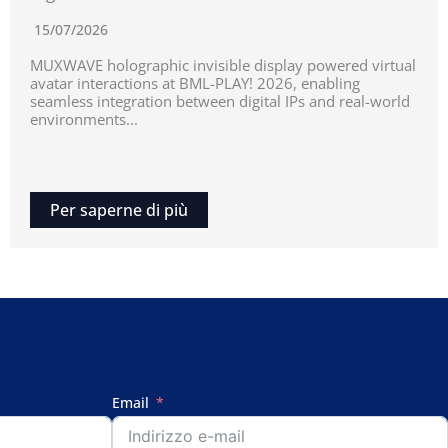
15/07/2026
MUXWAVE holographic invisible display powered virtual
avatar interactions at BML-PLAY! 2026, enabling
seamless integration between digital IPs and real-world
environments...
Per saperne di più
Email