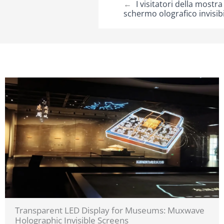
←
I visitatori della mostr
schermo olografico invisib
Transparent LED Display for Museums: Muxwave
Holographic Invisible Screens