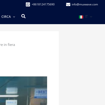
+8618124175690
info@muxwave.com
Cerca
IT
CIRCA
 in fiera