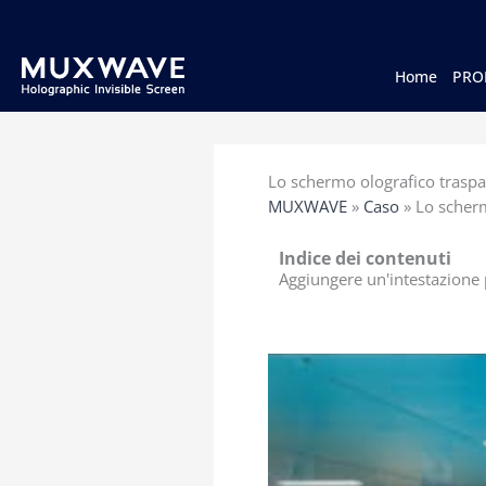
跳
至
内
容
Home
PRO
Lo schermo olografico trasp
MUXWAVE
»
Caso
»
Lo scherm
Indice dei contenuti
Aggiungere un'intestazione p