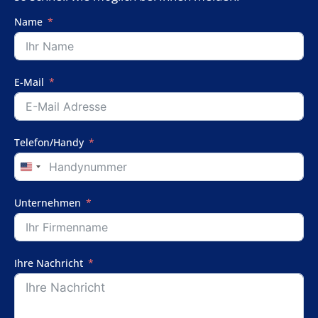
Name
E-Mail
Telefon/Handy
United
States
+1
Unternehmen
Ihre Nachricht