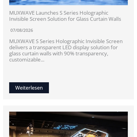
MUXWAVE Launches S Series Holographic
Invisible Screen Solution for Glass Curtain Walls
07/08/2026
MUXWAVE S Series Holographic Invisible Screen
delivers a transparent LED display solution for
glass curtain walls with 90% transparency,
customizable...
Weiterlesen