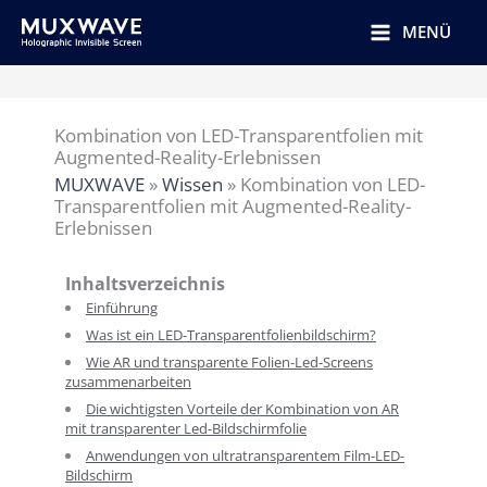
跳
至
MENÜ
内
容
Kombination von LED-Transparentfolien mit
Augmented-Reality-Erlebnissen
MUXWAVE
»
Wissen
»
Kombination von LED-
Transparentfolien mit Augmented-Reality-
Erlebnissen
Inhaltsverzeichnis
Einführung
Was ist ein LED-Transparentfolienbildschirm?
Wie AR und transparente Folien-Led-Screens
zusammenarbeiten
Die wichtigsten Vorteile der Kombination von AR
mit transparenter Led-Bildschirmfolie
Anwendungen von ultratransparentem Film-LED-
Bildschirm