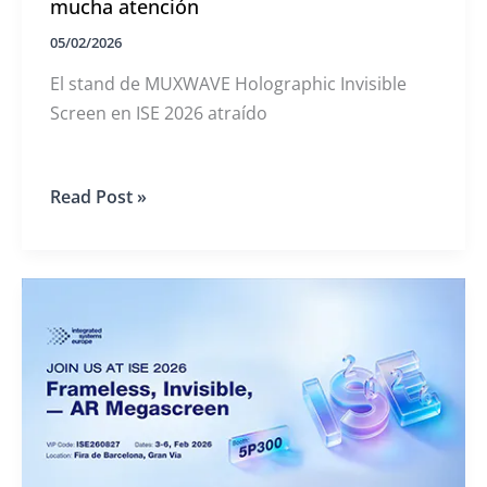
mucha atención
05/02/2026
El stand de MUXWAVE Holographic Invisible
Screen en ISE 2026 atraído
MUXWAVE
Read Post »
el
primer
día
de
ISE,
Atrajo
mucha
atención