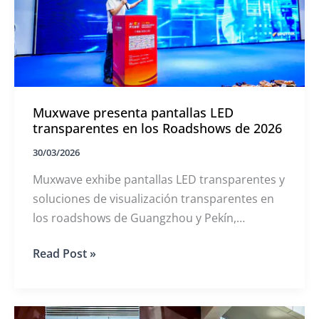
invisible
en
el
CSFC
2026
Muxwave presenta pantallas LED
transparentes en los Roadshows de 2026
30/03/2026
Muxwave exhibe pantallas LED transparentes y
soluciones de visualización transparentes en
los roadshows de Guangzhou y Pekín,
destacando las futuras tendencias en pantallas
Muxwave
Read Post »
LED.
presenta
pantallas
LED
transparentes