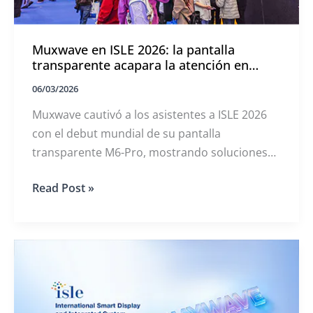
Muxwave en ISLE 2026: la pantalla
transparente acapara la atención en
Shenzhen
06/03/2026
Muxwave cautivó a los asistentes a ISLE 2026
con el debut mundial de su pantalla
transparente M6-Pro, mostrando soluciones
innovadoras de alta definición que se integran
Muxwave
Read Post »
perfectamente en los espacios
en
arquitectónicos.
ISLE
2026:
la
pantalla
transparente
acapara
la
atención