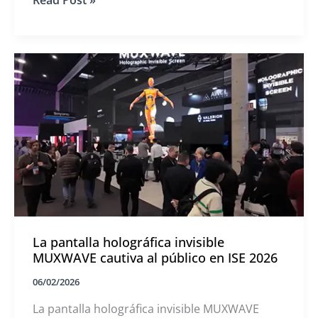
Read Post »
concluye
con
éxito
la
ISE
2026
La pantalla holográfica invisible
MUXWAVE cautiva al público en ISE 2026
06/02/2026
La pantalla holográfica invisible MUXWAVE