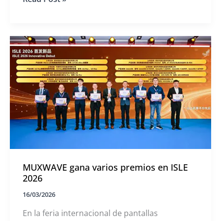
Solicita un presupuesto hoy mismo.
en
la
Gala
del
Bosque
Dorado
2026
MUXWAVE gana varios premios en ISLE
2026
16/03/2026
En la feria internacional de pantallas