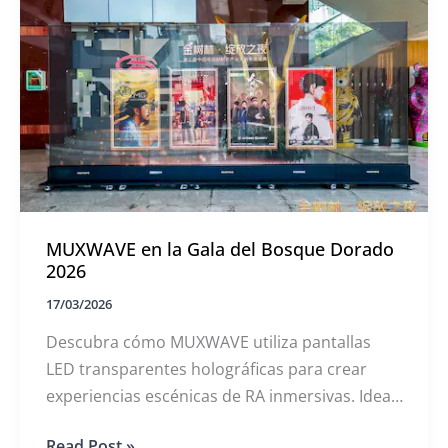
en
los
Roadshows
de
2026
MUXWAVE en la Gala del Bosque Dorado
2026
17/03/2026
Descubra cómo MUXWAVE utiliza pantallas
LED transparentes holográficas para crear
experiencias escénicas de RA inmersivas. Ideal
para eventos, comercios y señalización digital.
MUXWAVE
Read Post »