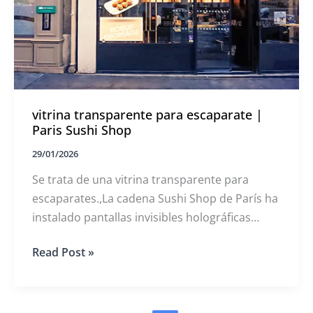
vitrina transparente para escaparate |
Paris Sushi Shop
29/01/2026
Se trata de una vitrina transparente para
escaparates.,La cadena Sushi Shop de París ha
instalado pantallas invisibles holográficas
MUXWAVE en los escaparates de sus tiendas
vitrina
Read Post »
para una comunicación creativa, atrayendo la
transparente
atención sin obstruir la vista desde el interior
para
escaparate
de la tienda.
|