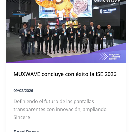
2026
Shenzhen
MUXWAVE concluye con éxito la ISE 2026
09/02/2026
Definiendo el futuro de las pantallas
transparentes con innovación, ampliando
Sincere
MUXWAVE