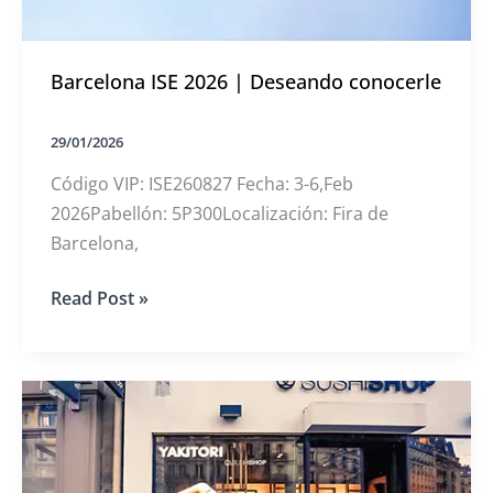
Barcelona ISE 2026 | Deseando conocerle
29/01/2026
Código VIP: ISE260827 Fecha: 3-6,Feb
2026Pabellón: 5P300Localización: Fira de
Barcelona,
Barcelona
Read Post »
ISE
2026
|
Deseando
conocerle