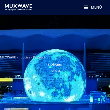
跳
至
MENÚ
内
容
MUXWAVE
»
noticias
»
Página 2
noticias
noticias