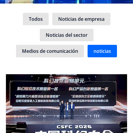
Filtrar
Todos
Noticias de empresa
entradas
por
categoría
Noticias del sector
Medios de comunicación
noticias