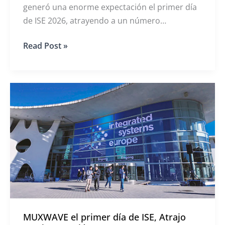
generó una enorme expectación el primer día
de ISE 2026, atrayendo a un número
excepcionalmente elevado de visitantes a su
La
Read Post »
stand. Las multitudes se agolpaban
pantalla
continuamente, convirtiéndola en una de las
holográfica
invisible
atracciones más comentadas de la feria.
MUXWAVE
cautiva
al
público
en
ISE
2026
MUXWAVE el primer día de ISE, Atrajo