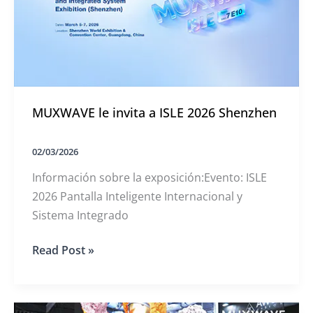
en
Shenzhen
MUXWAVE le invita a ISLE 2026 Shenzhen
02/03/2026
Información sobre la exposición:Evento: ISLE
2026 Pantalla Inteligente Internacional y
Sistema Integrado
MUXWAVE
Read Post »
le
invita
a
ISLE