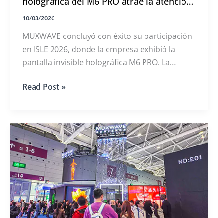
holográfica del M6 PRO atrae la atención
mundial
10/03/2026
MUXWAVE concluyó con éxito su participación
en ISLE 2026, donde la empresa exhibió la
pantalla invisible holográfica M6 PRO. La
pantalla LED transparente atrajo una gran
Reseña
Read Post »
atención del sector y congregó a numeroso
de
público durante toda la feria.
ISLE
2026:
La
pantalla
invisible
holográfica
del
M6
PRO
atrae
la
atención
mundial