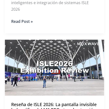
inteligentes e integración de sistemas ISLE
2026
MUXWAVE
Read Post »
gana
varios
premios
en
ISLE
2026
Reseña de ISLE 2026: La pantalla invisible