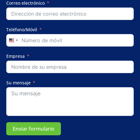
Correo electrónico
Teléfono/Móvil
United
States
+1
Empresa
Su mensaje
Enviar formulario