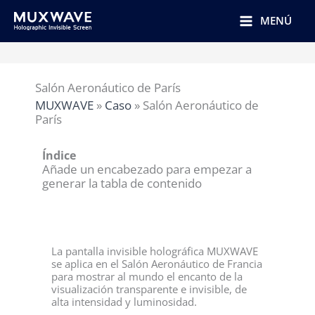
跳
至
MENÚ
内
容
Salón Aeronáutico de París
MUXWAVE
»
Caso
»
Salón Aeronáutico de
París
Índice
Añade un encabezado para empezar a
generar la tabla de contenido
La pantalla invisible holográfica MUXWAVE
se aplica en el Salón Aeronáutico de Francia
para mostrar al mundo el encanto de la
visualización transparente e invisible, de
alta intensidad y luminosidad.