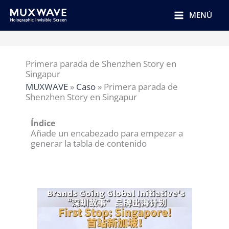
跳
至
MENÚ
内
容
Primera parada de Shenzhen Story en
Singapur
MUXWAVE
»
Caso
»
Primera parada de
Shenzhen Story en Singapur
Índice
Añade un encabezado para empezar a
generar la tabla de contenido