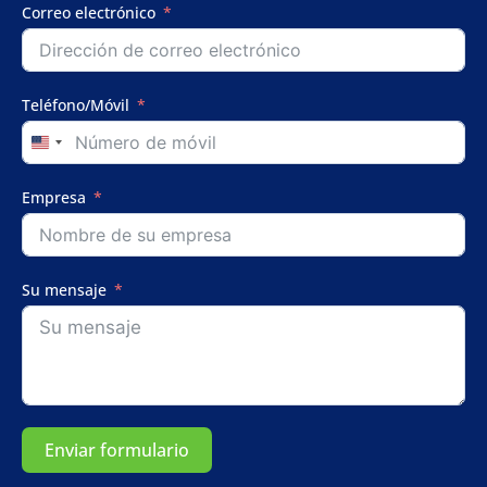
Correo electrónico
Teléfono/Móvil
United
States
+1
Empresa
Su mensaje
Enviar formulario